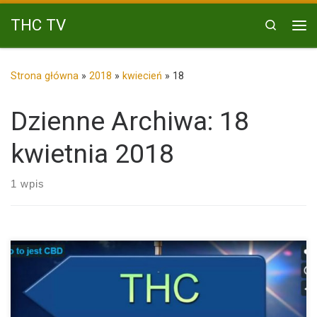
Przejdź do treści
THC TV
Search
Me
Strona główna
»
2018
»
kwiecień
»
18
Dzienne Archiwa:
18
kwietnia 2018
1 wpis