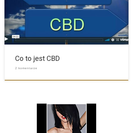
Temat marihuany oraz jej medycznego wykorzystania stale
stymuluje globalną debatę. […]
Co to jest CBD
2 komentarze