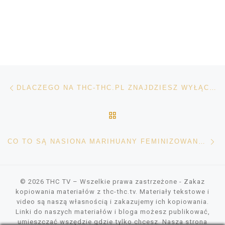
Nawigacja wpisu
Poprzedni wpis
DLACZEGO NA THC-THC.PL ZNAJDZIESZ WYŁĄCZNIE ŚWIEŻE NASIONA MARIHUANY?
POWRÓT DO LISTY POS
Na
CO TO SĄ NASIONA MARIHUANY FEMINIZOWANE I AUTOMATIC? KOMPLETNY PRZEWODNIK PO ODMIANACH KONOPI
© 2026
THC TV
– Wszelkie prawa zastrzeżone
- Zakaz
kopiowania materiałów z thc-thc.tv. Materiały tekstowe i
video są naszą własnością i zakazujemy ich kopiowania.
Linki do naszych materiałów i bloga możesz publikować,
umieszczać wszędzie gdzie tylko chcesz. Nasza strona