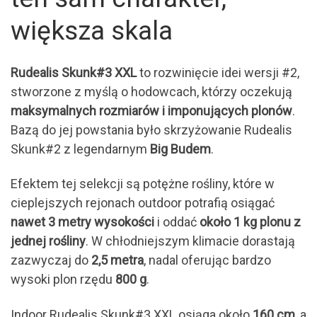
większa skala
Rudealis Skunk#3 XXL
to rozwinięcie idei wersji #2,
stworzone z myślą o hodowcach, którzy oczekują
maksymalnych rozmiarów i imponujących plonów
.
Bazą do jej powstania było skrzyżowanie Rudealis
Skunk#2 z legendarnym
Big Budem
.
Efektem tej selekcji są potężne rośliny, które w
cieplejszych rejonach outdoor potrafią osiągać
nawet 3 metry wysokości
i oddać
około 1 kg plonu z
jednej rośliny
. W chłodniejszym klimacie dorastają
zazwyczaj do
2,5 metra
, nadal oferując bardzo
wysoki plon rzędu
800 g
.
Indoor Rudealis Skunk#3 XXL osiąga około
160 cm
, a