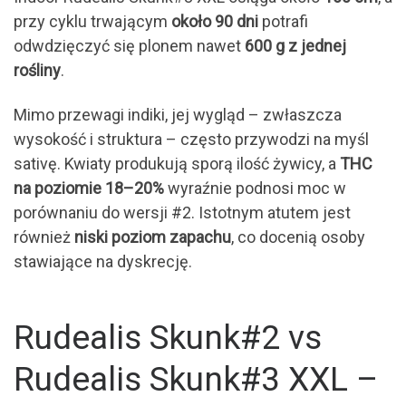
przy cyklu trwającym
około 90 dni
potrafi
odwdzięczyć się plonem nawet
600 g z jednej
rośliny
.
Mimo przewagi indiki, jej wygląd – zwłaszcza
wysokość i struktura – często przywodzi na myśl
sativę. Kwiaty produkują sporą ilość żywicy, a
THC
na poziomie 18–20%
wyraźnie podnosi moc w
porównaniu do wersji #2. Istotnym atutem jest
również
niski poziom zapachu
, co docenią osoby
stawiające na dyskrecję.
Rudealis Skunk#2 vs
Rudealis Skunk#3 XXL –