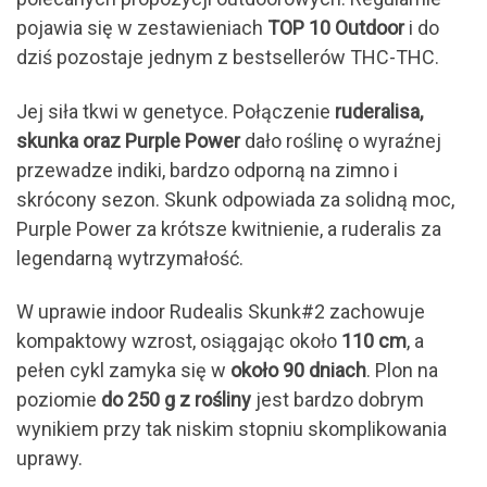
pojawia się w zestawieniach
TOP 10 Outdoor
i do
dziś pozostaje jednym z bestsellerów THC-THC.
Jej siła tkwi w genetyce. Połączenie
ruderalisa,
skunka oraz Purple Power
dało roślinę o wyraźnej
przewadze indiki, bardzo odporną na zimno i
skrócony sezon. Skunk odpowiada za solidną moc,
Purple Power za krótsze kwitnienie, a ruderalis za
legendarną wytrzymałość.
W uprawie indoor Rudealis Skunk#2 zachowuje
kompaktowy wzrost, osiągając około
110 cm
, a
pełen cykl zamyka się w
około 90 dniach
. Plon na
poziomie
do 250 g z rośliny
jest bardzo dobrym
wynikiem przy tak niskim stopniu skomplikowania
uprawy.