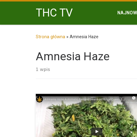
Przejdź do treści
THC TV
NAJNOW
Strona główna
»
Amnesia Haze
Amnesia Haze
1 wpis
Geneza i charakterystyka Auto Amnesia Haze to
automatyczna wersja legendarnej […]