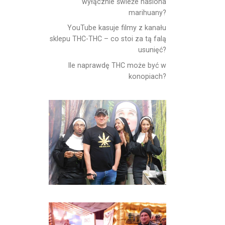
wyłącznie świeże nasiona
marihuany?
YouTube kasuje filmy z kanału
sklepu THC-THC – co stoi za tą falą
usunięć?
Ile naprawdę THC może być w
konopiach?