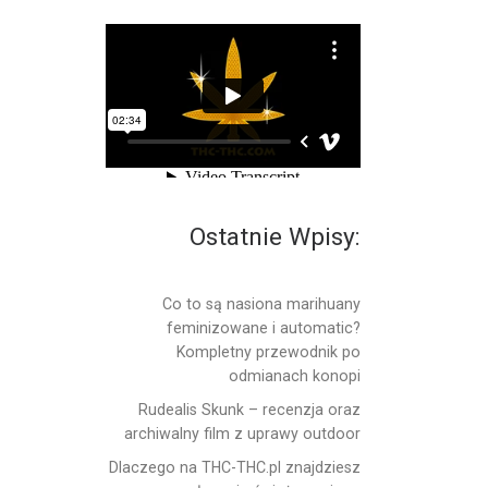
Ostatnie Wpisy:
Co to są nasiona marihuany
feminizowane i automatic?
Kompletny przewodnik po
odmianach konopi
Rudealis Skunk – recenzja oraz
archiwalny film z uprawy outdoor
Dlaczego na THC-THC.pl znajdziesz