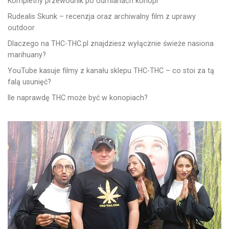
Kompletny przewodnik po odmianach konopi
Rudealis Skunk – recenzja oraz archiwalny film z uprawy
outdoor
Dlaczego na THC-THC.pl znajdziesz wyłącznie świeże nasiona
marihuany?
YouTube kasuje filmy z kanału sklepu THC-THC – co stoi za tą
falą usunięć?
Ile naprawdę THC może być w konopiach?