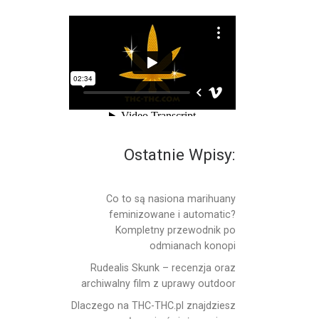
Ostatnie Wpisy:
Co to są nasiona marihuany
feminizowane i automatic?
Kompletny przewodnik po
odmianach konopi
Rudealis Skunk – recenzja oraz
archiwalny film z uprawy outdoor
Dlaczego na THC-THC.pl znajdziesz