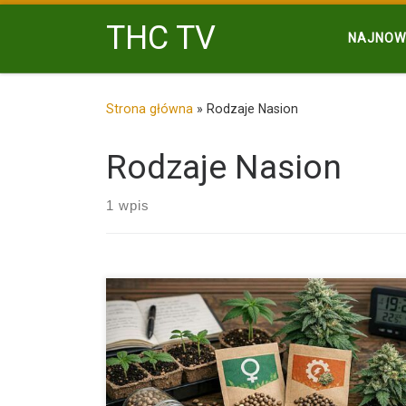
Przejdź do treści
THC TV
NAJNOW
Strona główna
»
Rodzaje Nasion
Rodzaje Nasion
1 wpis
Nasiona marihuany to temat, który z roku na rok budzi