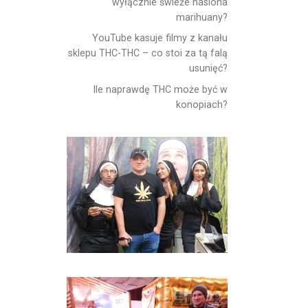
wyłącznie świeże nasiona
marihuany?
YouTube kasuje filmy z kanału
sklepu THC-THC – co stoi za tą falą
usunięć?
Ile naprawdę THC może być w
konopiach?