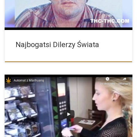
Najbogatsi Dilerzy Świata
To niebywałe ale są już automaty z marihuaną, wrzucamy monetę
[…]