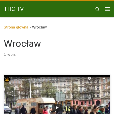
Przejdź do treści
THC TV
Search
Me
Strona główna
»
Wrocław
Wrocław
1 wpis