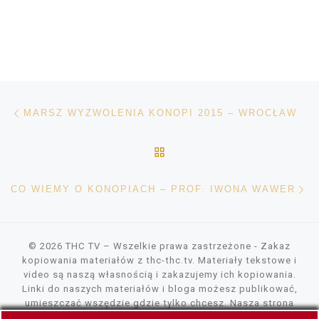
Nawigacja wpisu
Poprzedni wpis
MARSZ WYZWOLENIA KONOPI 2015 – WROCŁAW
POWRÓT DO LISTY POS
Na
CO WIEMY O KONOPIACH – PROF. IWONA WAWER
© 2026
THC TV
– Wszelkie prawa zastrzeżone
- Zakaz
kopiowania materiałów z thc-thc.tv. Materiały tekstowe i
video są naszą własnością i zakazujemy ich kopiowania.
Linki do naszych materiałów i bloga możesz publikować,
umieszczać wszędzie gdzie tylko chcesz. Nasza strona
wykorzystuje pliki cookies, tylko do szybszego wczytywania