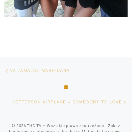
Nawigacja wpisu
Poprzedni wpis
NA JAMAJCE MARIHUANA
POWRÓT DO LISTY POS
Na
JEFFERSON AIRPLANE – SOMEBODY TO LOVE
© 2026
THC TV
– Wszelkie prawa zastrzeżone
- Zakaz
kopiowania materiałów z thc-thc.tv. Materiały tekstowe i