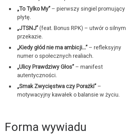
„To Tylko My”
– pierwszy singiel promujący
płytę.
„JTSNJ”
(feat. Bonus RPK) – utwór o silnym
przekazie.
„Kiedy głód nie ma ambicji…”
– refleksyjny
numer o społecznych realiach.
„Ulicy Prawdziwy Głos”
– manifest
autentyczności.
„Smak Zwycięstwa czy Porażki”
–
motywacyjny kawałek o balansie w życiu.
Forma wywiadu