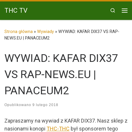
Przejdź do treści
THC TV
Search
Me
Strona główna
»
Wywiady
»
WYWIAD: KAFAR DIX37 VS RAP-
NEWS.EU | PANACEUM2
WYWIAD: KAFAR DIX37
VS RAP-NEWS.EU |
PANACEUM2
Opublikowano
9 lutego 2018
Zapraszamy na wywiad z KAFAR DIX37. Nasz sklep z
nasionami konopi
THC-THC
był sponsorem tego