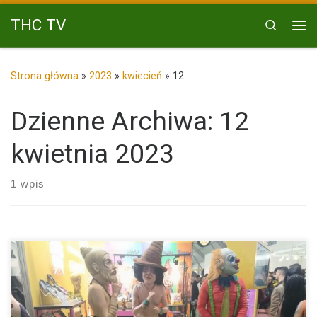
Przejdź do treści
THC TV
Search
Me
Strona główna
»
2023
»
kwiecień
»
12
Dzienne Archiwa:
12
kwietnia 2023
1 wpis