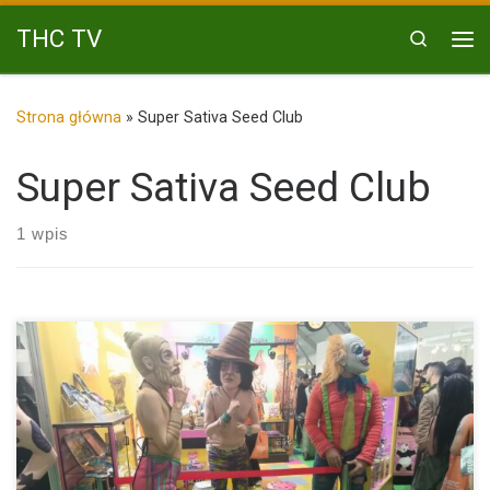
Przejdź do treści
THC TV
Search
Me
Strona główna
»
Super Sativa Seed Club
Super Sativa Seed Club
1 wpis
Targi Marihuany Spannabis w Barcelonie 2023 Spannabis jest
międzynarodową imprezą […]