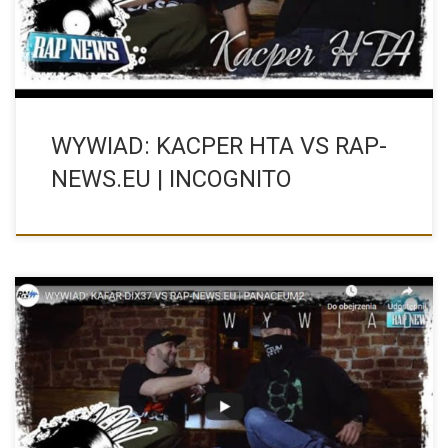
WYWIAD: KACPER HTA VS RAP-
NEWS.EU | INCOGNITO
Zapraszamy na wywiad z KAFAR DIX37. Nasz sklep z nasionami
[…]