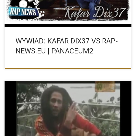
WYWIAD: KAFAR DIX37 VS RAP-
NEWS.EU | PANACEUM2
Bob Marley i marihuana – muzyka, duchowość i rewolucja
świadomości […]