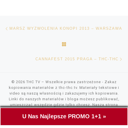
Nawigacja wpisu
Poprzedni wpis
MARSZ WYZWOLENIA KONOPI 2013 – WARSZAWA
POWRÓT DO LISTY POS
Na
CANNAFEST 2015 PRAGA – THC-THC
© 2026
THC TV
– Wszelkie prawa zastrzeżone
- Zakaz
kopiowania materiałów z thc-thc.tv. Materiały tekstowe i
video są naszą własnością i zakazujemy ich kopiowania.
Linki do naszych materiałów i bloga możesz publikować,
umieszczać wszędzie gdzie tylko chcesz. Nasza strona
wykorzystuje pliki cookies, tylko do szybszego wczytywania
U Nas Najlepsze PROMO 1+1 »
zawartości. Nie gromadzimy żadnych danych.