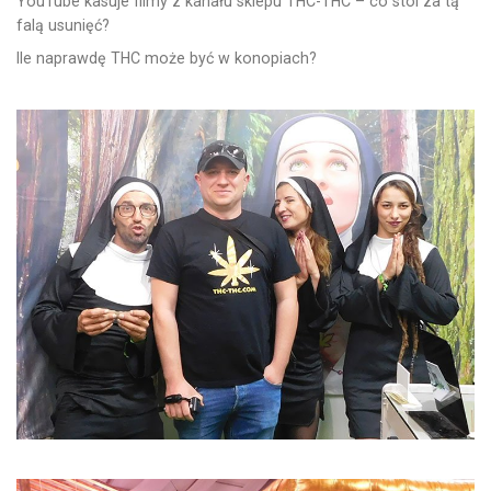
YouTube kasuje filmy z kanału sklepu THC-THC – co stoi za tą
falą usunięć?
Ile naprawdę THC może być w konopiach?