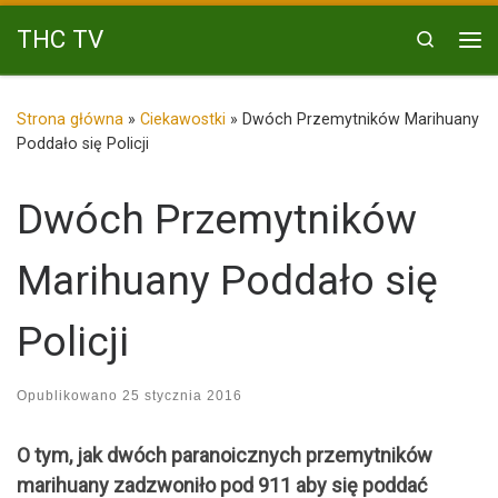
Przejdź do treści
THC TV
Search
Me
Strona główna
»
Ciekawostki
»
Dwóch Przemytników Marihuany
Poddało się Policji
Dwóch Przemytników
Marihuany Poddało się
Policji
Opublikowano
25 stycznia 2016
O tym, jak dwóch paranoicznych przemytników
marihuany zadzwoniło pod 911 aby się poddać