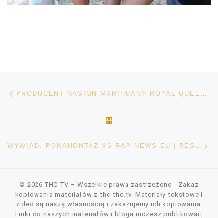
Nawigacja wpisu
Poprzedni wpis
PRODUCENT NASION MARIHUANY ROYAL QUEEN SEEDS POLECA SKLEP THC-THC
POWRÓT DO LISTY POS
Na
WYWIAD: POKAHONTAZ VS RAP-NEWS.EU | RESET
© 2026
THC TV
– Wszelkie prawa zastrzeżone
- Zakaz
kopiowania materiałów z thc-thc.tv. Materiały tekstowe i
video są naszą własnością i zakazujemy ich kopiowania.
Linki do naszych materiałów i bloga możesz publikować,